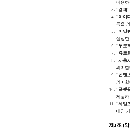
이용하
"결제"
"아이디
등을 
"비밀
설정한
"무료
"유료
"사용
의미합
"콘텐
의미합
"플랫폼
제공하
"세일
매칭 
제3조 (